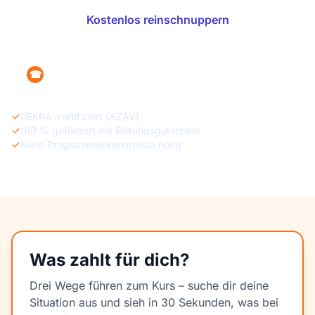
Kostenlos reinschnuppern
+49 160 1215470
☎
✓
DEKRA-zertifiziert (AZAV)
✓
100 % gefördert mit Bildungsgutschein
✓
Keine Programmierkenntnisse nötig
Was zahlt für dich?
Drei Wege führen zum Kurs – suche dir deine
Situation aus und sieh in 30 Sekunden, was bei