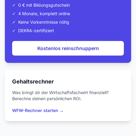
✓
0 € mit Bildungsgutschein
✓
4 Monate, komplett online
✓
Keine Vorkenntnisse nötig
✓
DEKRA-zertifiziert
Kostenlos reinschnuppern
Gehaltsrechner
Was bringt dir der Wirtschaftsfachwirt finanziell?
Berechne deinen persönlichen ROI.
WFW-Rechner starten →