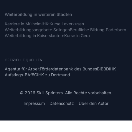
Weiterbildung in weiteren Städten
Karriere in Mülheim
IHK-Kurse Leverkusen
Weiterbildungsangebote Solingen
Berufliche Bildung Paderborn
Weiterbildung in Kaiserslautern
Kurse in Gera
OFFIZIELLE QUELLEN
Agentur für Arbeit
Förderdatenbank des Bundes
BIBB
DIHK
Aufstiegs-BAföG
IHK zu Dortmund
© 2026 Skill Sprinters. Alle Rechte vorbehalten.
Impressum
Datenschutz
Über den Autor