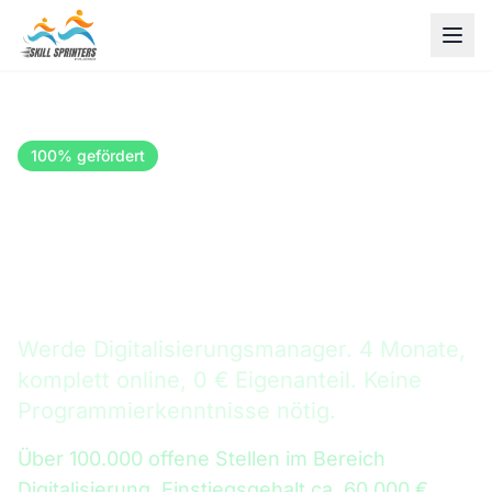
100% gefördert
Bildungsgutschein
DEKRA-zertifiziert
KI-Weiterbildung mit
Bildungsgutschein in Hamm
Werde Digitalisierungsmanager. 4 Monate,
komplett online, 0 € Eigenanteil. Keine
Programmierkenntnisse nötig.
Über 100.000 offene Stellen im Bereich
Digitalisierung. Einstiegsgehalt ca. 60.000 €.