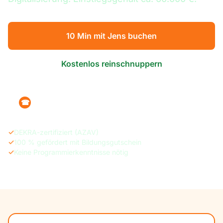
10 Min mit Jens buchen
Kostenlos reinschnuppern
+49 160 1215470
☎
✓
DEKRA-zertifiziert (AZAV)
✓
100 % gefördert mit Bildungsgutschein
✓
Keine Programmierkenntnisse nötig