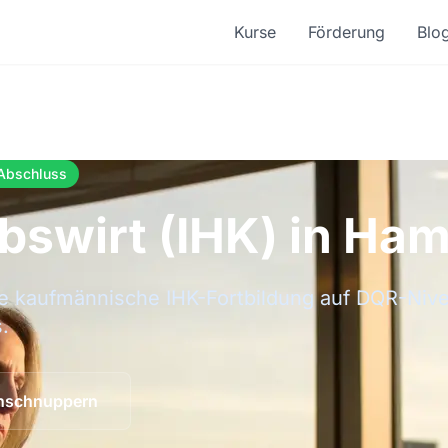
Kurse
Förderung
Blo
Abschluss
ebswirt (IHK) in Ha
ste kaufmännische IHK-Fortbildung auf DQR-Nive
.
inschnuppern