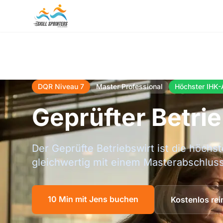
DQR Niveau 7
Master Professional
Höchster IHK-
Geprüfter Betri
Der Geprüfte Betriebswirt ist die höch
gleichwertig mit einem Masterabschluss
10 Min mit Jens buchen
Kostenlos re