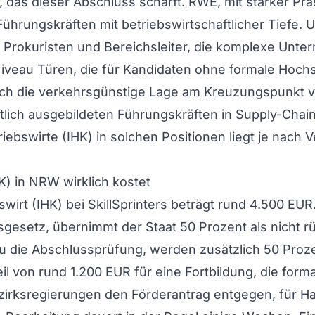
, das dieser Abschluss schärft. RWE, mit starker P
Führungskräften mit betriebswirtschaftlicher Tiefe.
r, Prokuristen und Bereichsleiter, die komplexe Unt
eau Türen, die für Kandidaten ohne formale Hochsc
durch die verkehrsgünstige Lage am Kreuzungspunk
aftlich ausgebildeten Führungskräften in Supply-Ch
iebswirte (IHK) in solchen Positionen liegt je nac
K) in NRW wirklich kostet
irt (IHK) bei SkillSprinters beträgt rund 4.500 EU
gsgesetz, übernimmt der Staat 50 Prozent als nicht 
 du die Abschlussprüfung, werden zusätzlich 50 Proz
il von rund 1.200 EUR für eine Fortbildung, die form
zirksregierungen den Förderantrag entgegen, für H