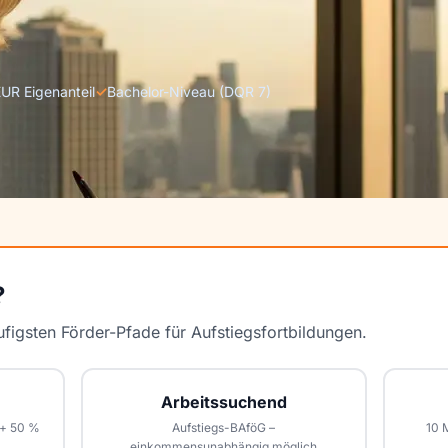
UR Eigenanteil
✓
Bachelor-Niveau (DQR 7)
?
figsten Förder-Pfade für Aufstiegsfortbildungen.
Arbeitssuchend
 + 50 %
Aufstiegs-BAföG –
10 
einkommensunabhängig möglich