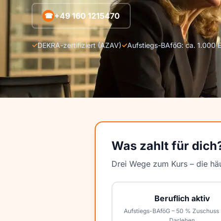
+49 160 1215470
☎
✓
DEKRA-zertifiziert (AZAV)
✓
Aufstiegs-BAföG: ca. 1.000 E
Was zahlt für dich
Drei Wege zum Kurs – die häu
Beruflich aktiv
Aufstiegs-BAföG – 50 % Zuschuss
Darlehen