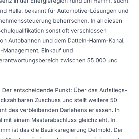
räsenz in der Energieregion rund um Hamm, sucht
 Und Hella, bekannt für Automotive-Lösungen und
ernehmenssteuerung beherrschen. In all diesen
hulqualifikation sonst oft verschlossen
t von Autobahnen und dem Datteln-Hamm-Kanal,
ain-Management, Einkauf und
h Verantwortungsbereich zwischen 55.000 und
R. Der entscheidende Punkt: Über das Aufstiegs-
rückzahlbaren Zuschuss und stellt weitere 50
ent des verbleibenden Darlehens erlassen. In
al mit einem Masterabschluss gleichzieht. In
amm ist das die Bezirksregierung Detmold. Der